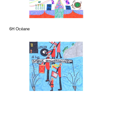
6H Océane
6H Oscar